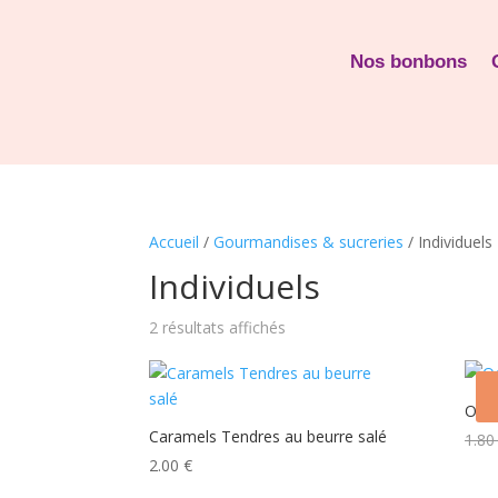
Nos bonbons
Accueil
/
Gourmandises & sucreries
/ Individuels
Individuels
2 résultats affichés
Oeuf
Caramels Tendres au beurre salé
1.8
2.00
€