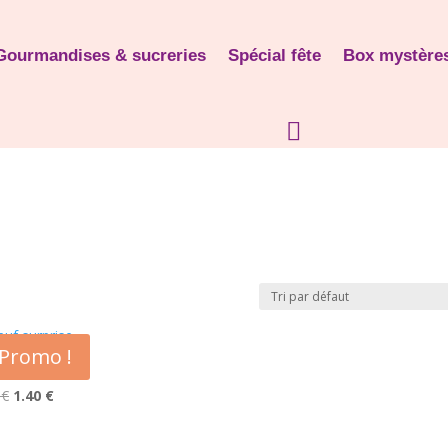
Gourmandises & sucreries
Spécial fête
Box mystère
Promo !
 surprise
0
€
Le
1.40
€
Le
prix
prix
initial
actuel