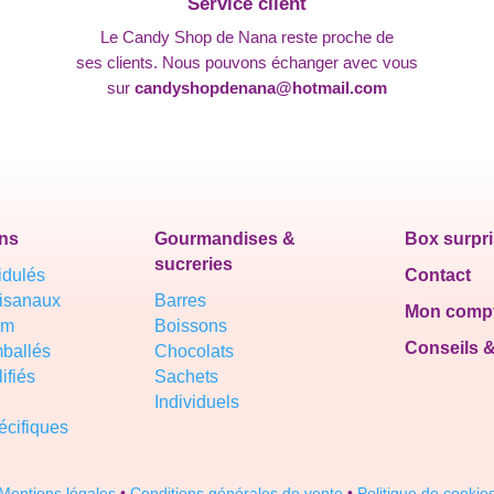
Service client
Le Candy Shop de Nana reste proche de
ses clients. Nous pouvons échanger avec vous
sur
candyshopdenana@hotmail.com
ns
Gourmandises &
Box surpr
sucreries
idulés
Contact
tisanaux
Barres
Mon comp
um
Boissons
Conseils 
ballés
Chocolats
ifiés
Sachets
Individuels
cifiques
Mentions légales
•
Conditions générales de vente
•
Politique de cookie