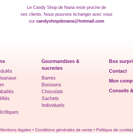
Le Candy Shop de Nana reste proche de
ses clients. Nous pouvons échanger avec vous
sur
candyshopdenana@hotmail.com
ns
Gourmandises &
Box surpr
sucreries
idulés
Contact
tisanaux
Barres
Mon comp
um
Boissons
Conseils 
ballés
Chocolats
ifiés
Sachets
Individuels
cifiques
Mentions légales
•
Conditions générales de vente
•
Politique de cookie