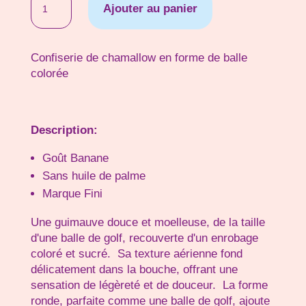
Ajouter au panier
de
Balle
de
Confiserie de chamallow en forme de balle
Golf
colorée
Banane
Description:
Goût Banane
Sans huile de palme
Marque Fini
Une guimauve douce et moelleuse, de la taille
d'une balle de golf, recouverte d'un enrobage
coloré et sucré. Sa texture aérienne fond
délicatement dans la bouche, offrant une
sensation de légèreté et de douceur. La forme
ronde, parfaite comme une balle de golf, ajoute