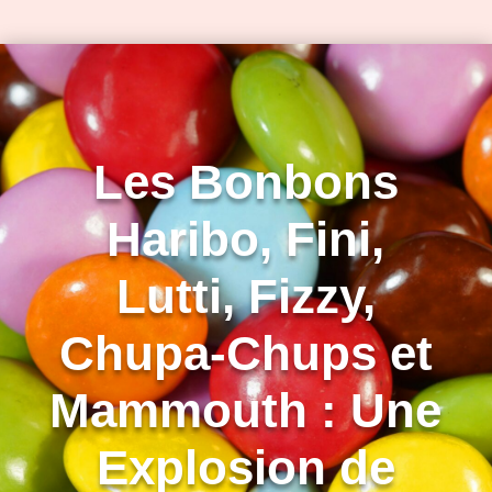
Les Bonbons
Haribo, Fini,
Lutti, Fizzy,
Chupa-Chups et
Mammouth : Une
Explosion de