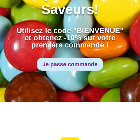
Saveurs!
Utilisez le code "BIENVENUE"
et obtenez -10% sur votre
première commande !
Je passe commande