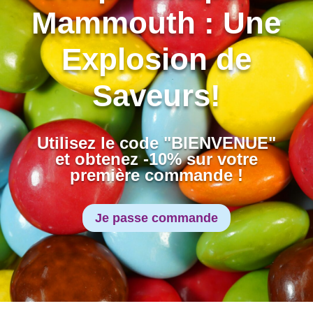
Mammouth : Une
Explosion de
Saveurs!
Utilisez le code "BIENVENUE"
et obtenez -10% sur votre
première commande !
Je passe commande