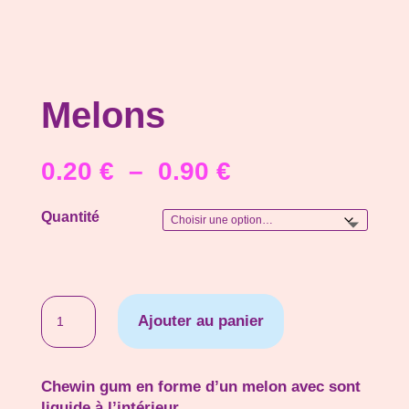
Melons
Plage
0.20
€
–
0.90
€
de
prix :
Quantité
0.20 €
à
0.90 €
quantité
Ajouter au panier
de
Melons
Chewin gum en forme d’un melon avec sont
liquide à l’intérieur.