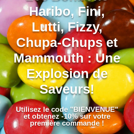
Haribo, Fini,
Lutti, Fizzy,
Chupa-Chups et
Mammouth : Une
Explosion de
Saveurs!
Utilisez le code "BIENVENUE"
et obtenez -10% sur votre
première commande !