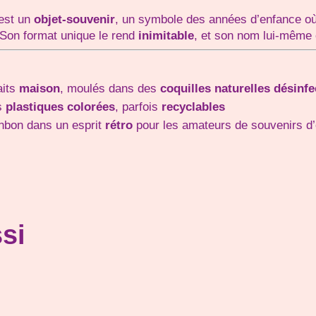
’est un
objet-souvenir
, un symbole des années d’enfance où 
. Son format unique le rend
inimitable
, et son nom lui-même 
aits
maison
, moulés dans des
coquilles naturelles désinf
ns
plastiques colorées
, parfois
recyclables
onbon dans un esprit
rétro
pour les amateurs de souvenirs d
si