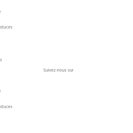
e
astuces
es
Suivez-nous sur
e
astuces