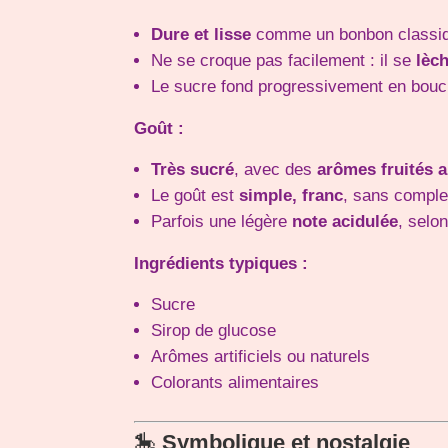
Dure et lisse
comme un bonbon classi
Ne se croque pas facilement : il se
lèc
Le sucre fond progressivement en bouc
Goût :
Très sucré
, avec des
arômes fruités ar
Le goût est
simple, franc
, sans complex
Parfois une légère
note acidulée
, selon
Ingrédients typiques :
Sucre
Sirop de glucose
Arômes artificiels ou naturels
Colorants alimentaires
🎠
Symbolique et nostalgie