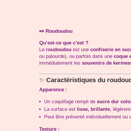
🍬 Roudoudou
Qu’est-ce que c’est ?
Le
roudoudou
est une
confiserie en suc
ou palourde), ou parfois dans une
coque e
immédiatement les
souvenirs de kermess
✨
Caractéristiques du roudou
Apparence :
Un coquillage rempli de
sucre dur colo
La surface est
lisse, brillante
, légère
Peut être présenté individuellement ou
Texture :