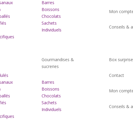
sanaux
Barres
m
Boissons
Mon compt
allés
Chocolats
fiés
Sachets
Conseils & 
Individuels
ifiques
s
Gourmandises &
Box surpris
sucreries
ulés
Contact
sanaux
Barres
m
Boissons
Mon compt
allés
Chocolats
fiés
Sachets
Conseils & 
Individuels
ifiques