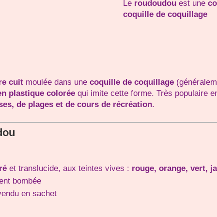
Le
roudoudou
est une
co
coquille de coquillage
re cuit
moulée dans une
coquille de coquillage
(généraleme
n plastique colorée
qui imite cette forme. Très populaire 
es, de plages et de cours de récréation
.
dou
ré
et translucide, aux teintes vives :
rouge, orange, vert, 
ment bombée
 vendu en sachet