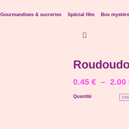
Gourmandises & sucreries
Spécial fête
Box mystèr
Roudoud
0.45
€
–
2.00
Quantité