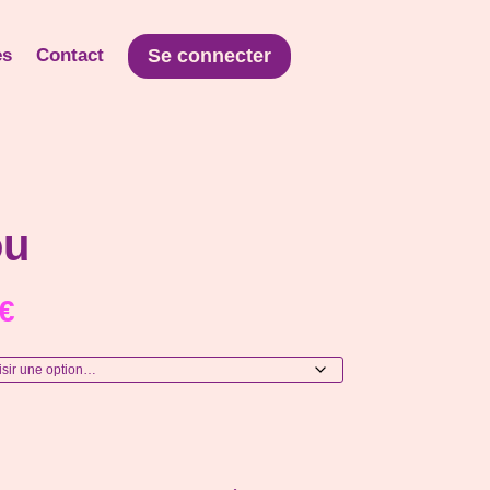
es
Contact
Se connecter
ou
Plage
€
de
prix :
0.45 €
à
2.00 €