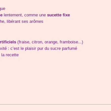
que
he
lentement, comme une
sucette fixe
he, libérant ses arômes
tificiels
(fraise, citron, orange, framboise...)
ité : c’est le plaisir pur du sucre parfumé
 la recette