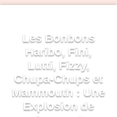
Les Bonbons
Haribo, Fini,
Lutti, Fizzy,
Chupa-Chups et
Mammouth : Une
Explosion de