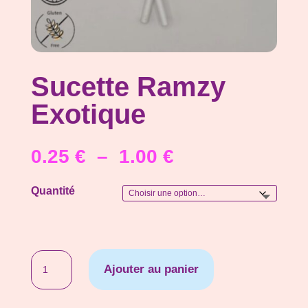
Sucette Ramzy
Exotique
Plage
0.25
€
–
1.00
€
de
prix :
Quantité
0.25 €
à
1.00 €
quantité
Ajouter au panier
de
Sucette
Ramzy