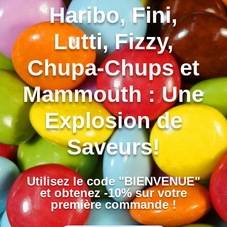
Haribo, Fini,
Lutti, Fizzy,
Chupa-Chups et
Mammouth : Une
Explosion de
Saveurs!
Utilisez le code "BIENVENUE"
et obtenez -10% sur votre
première commande !